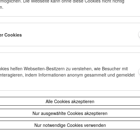
möglichen. Die Webseite kann ohne diese Cookies nicht richtig
n.
ter Cookies
 und ausführliche
hung der Golden Globes 2013,
r den "Best Foreign Language
ookies helfen Webseiten-Besitzern zu verstehen, wie Besucher mit
interagieren, indem Informationen anonym gesammelt und gemeldet
Alle Cookies akzeptieren
Nur ausgewählte Cookies akzeptieren
Nur notwendige Cookies verwenden