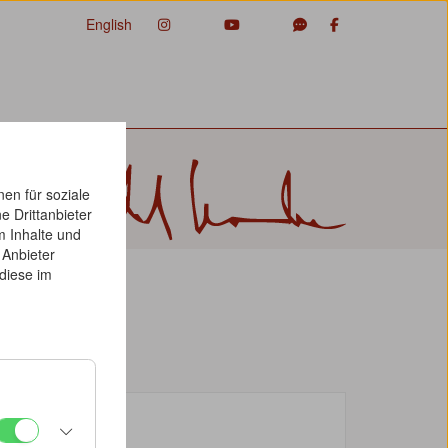
English
en für soziale
e Drittanbieter
m Inhalte und
 Anbieter
diese im