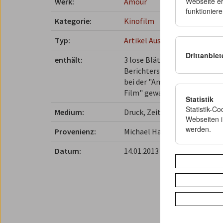
Webseite er
Werk:
Amour
funktioniere
Kategorie:
Kinofilm
Typ:
Artikel
Auszeichnung
Drittanbie
enthält:
3 lose Blätter: Inserat (S. 5)
Berichterstattung zur Verlei
bei der "Amour" den Preis fü
Film" gewann
Statistik
Statistik-C
Medium:
Druck, Zeitungspapier
Webseiten 
werden.
Provenienz:
Michael Haneke
Datum:
14.01.2013