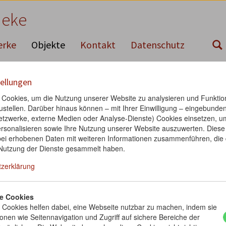
neke
erke
Objekte
Kontakt
Datenschutz
kte
ellungen
Cookies, um die Nutzung unserer Website zu analysieren und Funktion
ustellen. Darüber hinaus können – mit Ihrer Einwilligung – eingebunden
 Netzwerke, externe Medien oder Analyse-Dienste) Cookies einsetzen, u
rsonalisieren sowie Ihre Nutzung unserer Website auszuwerten. Diese
ei erhobenen Daten mit weiteren Informationen zusammenführen, die 
Nutzung der Dienste gesammelt haben.
tzerklärung
bes, in: Los Angeles Times, 14.1.2013
e Cookies
Cookies helfen dabei, eine Webseite nutzbar zu machen, indem sie
onen wie Seitennavigation und Zugriff auf sichere Bereiche der