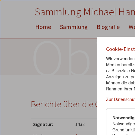
Zum
Zum
Zur
Sammlung Michael Ha
Inhalt
Hauptmenü
Suche
Accesskey
Accesskey
Accesskey
[1]
[2]
[3]
Home
Sammlung
Biografie
W
Obje
Cookie-Einst
Wir verwenden 
Medien bereitz
(z. B. soziale
Anzeigen zu pe
können die dab
Rahmen Ihrer 
Zur Datenschu
Berichte über die Golden Glo
Notwendig
Notwendige 
Signatur:
1432
Grundfunkti