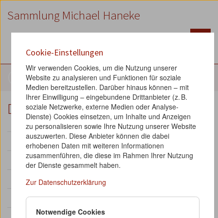
Zum
Zum
Zur
Sammlung Michael Haneke
Inhalt
Hauptmenü
Suche
Accesskey
Accesskey
Accesskey
[1]
[2]
[3]
Cookie-Einstellungen
English
Wir verwenden Cookies, um die Nutzung unserer
Objekte
Website zu analysieren und Funktionen für soziale
Medien bereitzustellen. Darüber hinaus können – mit
Ihrer Einwilligung – eingebundene Drittanbieter (z. B.
Drehbuch-Fragmente
soziale Netzwerke, externe Medien oder Analyse-
Dienste) Cookies einsetzen, um Inhalte und Anzeigen
zu personalisieren sowie Ihre Nutzung unserer Website
auszuwerten. Diese Anbieter können die dabei
Signatur:
740
erhobenen Daten mit weiteren Informationen
zusammenführen, die diese im Rahmen Ihrer Nutzung
Werk:
Tatort: Kesseltreiben
der Dienste gesammelt haben.
Kategorie:
Mitarbeit an weiteren Filmen
Zur Datenschutzerklärung
Typ:
Drehbuch
Notwendige Cookies
enthält:
Einzelne Drehbuchseiten (S. 51, 52, 53, 54