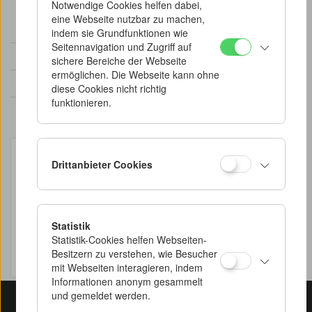
Notwendige Cookies helfen dabei,
doppelt vorhanden, weiters S. 74, 116), Blatt
eine Webseite nutzbar zu machen,
mit handschriftlichen Notizen
indem sie Grundfunktionen wie
Seitennavigation und Zugriff auf
Medium:
Papier, Druck, handschriftlich
sichere Bereiche der Webseite
ermöglichen. Die Webseite kann ohne
Provenienz:
Michael Haneke
diese Cookies nicht richtig
funktionieren.
Datum:
um 1990
Drittanbieter Cookies
Statistik
Statistik-Cookies helfen Webseiten-
Besitzern zu verstehen, wie Besucher
mit Webseiten interagieren, indem
Informationen anonym gesammelt
© Österreichisches Filmmuseum
und gemeldet werden.
2026