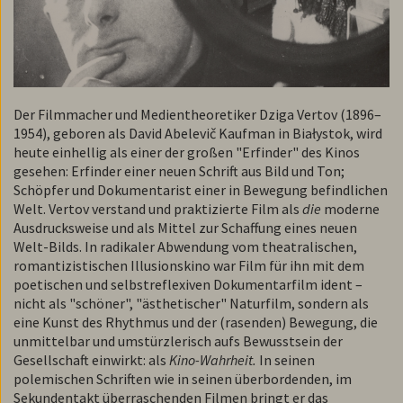
Der Filmmacher und Medientheoretiker Dziga Vertov (1896–
1954), geboren als David Abelevič Kaufman in Białystok, wird
heute einhellig als einer der großen "Erfinder" des Kinos
gesehen: Erfinder einer neuen Schrift aus Bild und Ton;
Schöpfer und Dokumentarist einer in Bewegung befindlichen
Welt. Vertov verstand und praktizierte Film als
die
moderne
Ausdrucksweise und als Mittel zur Schaffung eines neuen
Welt-Bilds. In radikaler Abwendung vom theatralischen,
romantizistischen Illusionskino war Film für ihn mit dem
poetischen und selbstreflexiven ­Dokumentarfilm ident –
nicht als "schöner", "ästhetischer" Naturfilm, sondern als
eine Kunst des Rhythmus und der (rasenden) ­Bewegung, die
unmittelbar und umstürzlerisch aufs Bewusstsein der
Gesellschaft einwirkt: als
Kino-Wahrheit.
In seinen
polemischen Schriften wie in seinen überbordenden, im
Sekundentakt über­raschenden Filmen bringt er das