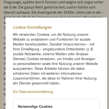
Flugzeuge, spähte durch Fenster und wagte sich sogar unter
die Erde. Die ganze Welt gehörte ihm, und er fühlte sich
überall zuhause. Die Avantgarde der 1920er Jahre sah in der ­
Einheit der Welt die Dämmerung einer globalen Revolution
ange­kündigt, die sehr bald die ganze Welt ergreifen würde."
Cookie-Einstellungen
(Vladimir Nepevnyj)
Wir verwenden Cookies, um die Nutzung unserer
Um 1930 war Vertov eine internationale Berühmtheit; er
Website zu analysieren und Funktionen für soziale
absolvierte zwei ausgedehnte Vortragsreisen durch
Medien bereitzustellen. Darüber hinaus können – mit
Westeuropa und gewann illustre Bewunderer, von Charles
Ihrer Einwilligung – eingebundene Drittanbieter (z. B.
Chaplin bis Walter Benjamin. Seine Filme waren außerhalb
soziale Netzwerke, externe Medien oder Analyse-
der Sowjetunion kaum je im "regulären Kinoeinsatz", doch
Dienste) Cookies einsetzen, um Inhalte und Anzeigen
ihre Einzigartigkeit verbreitete sich wie ein Lauffeuer.
zu personalisieren sowie Ihre Nutzung unserer Website
auszuwerten. Diese Anbieter können die dabei
Gleichzeitig wurde er in Russland mehr und mehr an der
erhobenen Daten mit weiteren Informationen
Realisierung seiner Konzepte gehindert: Im Stalinstaat
zusammenführen, die diese im Rahmen Ihrer Nutzung
blieben die meisten Avantgarde-Filmschaffenden zwar von
der Dienste gesammelt haben.
Gulag oder Ermordung verschont, doch ihre Arbeits- und
individuellen Ausdrucksmöglichkeiten wurden massiv
Zur Datenschutzerklärung
eingeschränkt.
Am Ende seines Lebens beneidet Vertov den in den
Notwendige Cookies