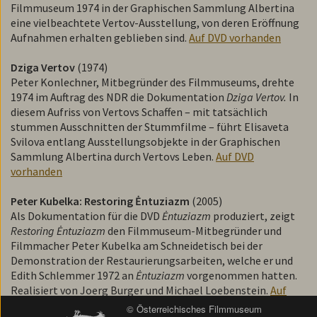
Filmmuseum 1974 in der Graphischen Sammlung Albertina
eine vielbeachtete Vertov-Ausstellung, von deren Eröffnung
Aufnahmen erhalten geblieben sind.
Auf DVD vorhanden
Dziga Vertov
(1974)
Peter Konlechner, Mitbegründer des Filmmuseums, drehte
1974 im Auftrag des NDR die Dokumentation
Dziga ­Vertov.
In
diesem Aufriss von Vertovs Schaffen – mit tatsächlich
stummen Ausschnitten der Stummfilme – führt Elisaveta
Svilova entlang Ausstellungsobjekte in der Graphischen
Sammlung Albertina durch Vertovs Leben.
Auf DVD
vorhanden
Peter Kubelka: Restoring Ėntuziazm
(2005)
Als Dokumentation für die DVD
Ėntuziazm
produziert, zeigt
Restoring
Ėntuziazm
den Filmmuseum-Mitbegründer und
Filmmacher Peter Kubelka am Schneidetisch bei der
Demonstration der Restaurierungsarbeiten, welche er und
Edith Schlemmer 1972 an
Ė
ntuziazm
vorgenommen hatten.
Realisiert von Joerg Burger und Michael Loebenstein.
Auf
DVD vorhanden
© Österreichisches Filmmuseum