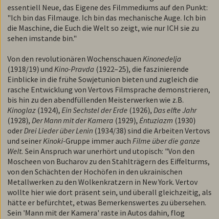
essentiell Neue, das Eigene des Filmmediums auf den Punkt:
"Ich bin das Filmauge. Ich bin das ­mechanische Auge. Ich bin
die Maschine, die Euch die Welt so zeigt, wie nur ICH sie zu
sehen imstande bin."
Von den revolutionären Wochenschauen
Kinonedelja
(1918/19) und
Kino-Pravda
(1922–25), die faszinierende
Einblicke in die frühe Sowjetunion bieten und zugleich die
rasche Entwicklung von Vertovs Filmsprache demonstrieren,
bis hin zu den abendfüllenden Meis­terwerken wie z.B.
Kinoglaz
(1924),
Ein Sechstel der Erde
(1926),
Das elfte Jahr
(1928),
Der Mann mit der Kamera
(1929),
Ėntuziazm
(1930)
oder
Drei Lieder über Lenin
(1934/38) sind die Arbeiten ­Vertovs
und seiner
Kinoki-
Gruppe immer auch
Filme über die ganze
Welt.
Sein Anspruch war unerhört und utopisch: "Von den
Moscheen von Bucharov zu den Stahlträgern des Eiffelturms,
von den Schächten der Hochöfen in den ukrainischen
Metallwerken zu den Wolkenkratzern in New York. Vertov
wollte hier wie dort präsent sein, und überall gleichzeitig, als
hätte er befürchtet, etwas Bemerkenswertes zu übersehen.
Sein 'Mann mit der Kamera' raste in ­Autos dahin, flog