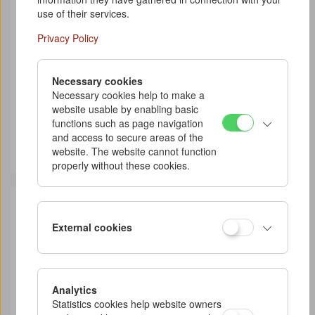
use of their services.
Privacy Policy
"Vergewaltigung zur Selbstständigkeit. Provokation
des Zuschauers am filmischen Beispiel 'Der siebente
Kontinent' von Michael Haneke" von Caroline Siegner
Necessary cookies
Necessary cookies help to make a
2008
website usable by enabling basic
Scholarly work about Haneke
functions such as page navigation
Correspondence
and access to secure areas of the
website. The website cannot function
Der siebente Kontinent
properly without these cookies.
External cookies
Analytics
Statistics cookies help website owners