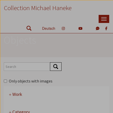
Zum
Zum
Zur
Collection Michael Haneke
Inhalt
Hauptmenü
Suche
Accesskey
Accesskey
Accesskey
[1]
[2]
[3]
Deutsch
Objects
Only objects with images
Work
Category