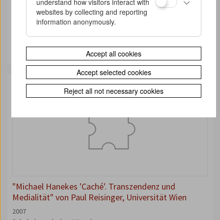
understand how visitors interact with
websites by collecting and reporting
information anonymously.
"Don't Worry, It's Only Cinema" von Niels Niessen
2007
Scholarly work about Haneke
Accept all cookies
Accept selected cookies
Reject all not necessary cookies
"Michael Hanekes 'Caché'. Transzendenz und
Medialität" von Paul Reisinger, Universität Wien
2007