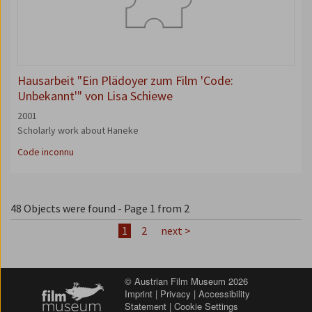
Hausarbeit "Ein Plädoyer zum Film 'Code:
Unbekannt'" von Lisa Schiewe
2001
Scholarly work about Haneke
Code inconnu
48 Objects were found
- Page 1 from 2
1
2
next >
© Austrian Film Museum 2026
Imprint
|
Privacy
|
Accessibility
Statement
|
Cookie Settings